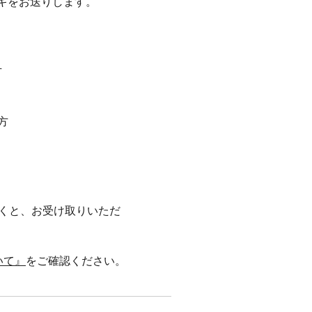
キをお送りします。
方
方
だくと、お受け取りいただ
いて』
をご確認ください。