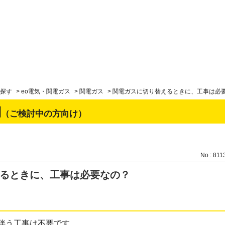
探す
>
eo電気・関電ガス
>
関電ガス
>
関電ガスに切り替えるときに、工事は必
問
（ご検討中の方向け）
No : 811
るときに、工事は必要なの？
伴う工事は不要です。