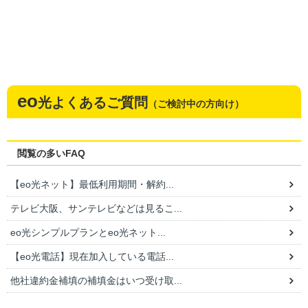
eo
光よくあるご質問
（ご検討中の方向け）
閲覧の多いFAQ
【eo光ネット】最低利用期間・解約...
テレビ大阪、サンテレビなどは見るこ...
eo光シンプルプランとeo光ネット...
【eo光電話】現在加入している電話...
他社違約金補填の補填金はいつ受け取...