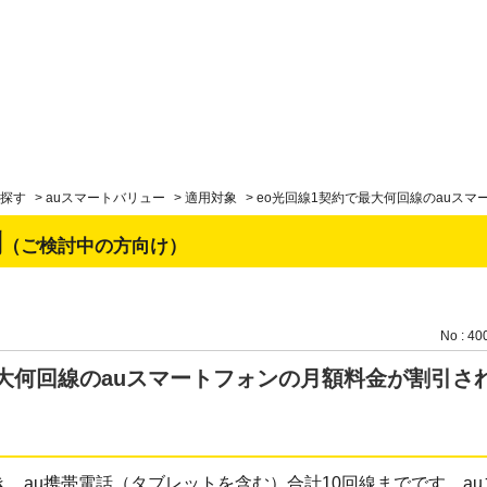
探す
>
auスマートバリュー
>
適用対象
>
eo光回線1契約で最大何回線のauス
問
（ご検討中の方向け）
No : 40
最大何回線のauスマートフォンの月額料金が割引さ
き、au携帯電話（タブレットを含む）合計10回線までです。a