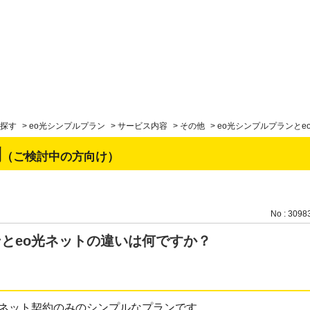
探す
>
eo光シンプルプラン
>
サービス内容
>
その他
>
eo光シンプルプランと
問
（ご検討中の方向け）
No : 3098
ンとeo光ネットの違いは何ですか？
、ネット契約のみのシンプルなプランです。