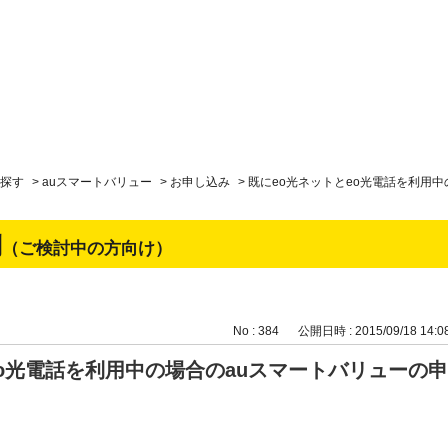
探す
>
auスマートバリュー
>
お申し込み
>
既にeo光ネットとeo光電話を利用
問
（ご検討中の方向け）
No : 384
公開日時 : 2015/09/18 14:0
eo光電話を利用中の場合のauスマートバリューの