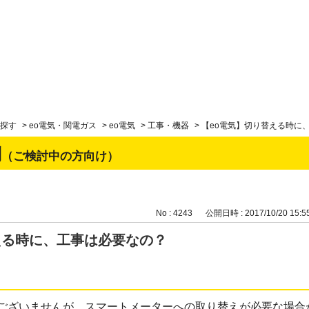
探す
>
eo電気・関電ガス
>
eo電気
>
工事・機器
>
【eo電気】切り替える時に
問
（ご検討中の方向け）
No : 4243
公開日時 : 2017/10/20 15:5
える時に、工事は必要なの？
ございませんが、スマートメーターへの取り替えが必要な場合