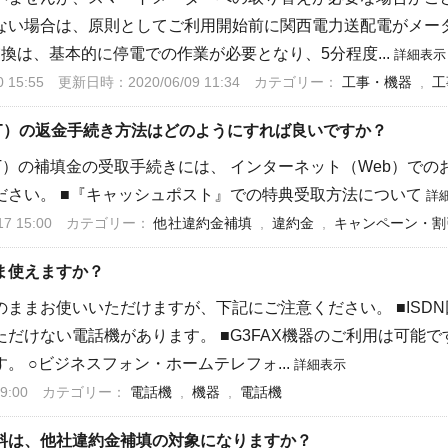
ない場合は、原則としてご利用開始前に関西電力送配電がメータ
交換は、基本的に停電での作業が必要となり、5分程度...
詳細表示
 15:55
更新日時：2020/06/09 11:34
カテゴリー：
工事・機器
,
工
ST）の返金手続き方法はどのようにすれば良いですか？
ST）の補填金の受取手続きには、 インターネット（Web）での
ださい。 ■『キャッシュポスト』での特典受取方法について
詳
 15:00
カテゴリー：
他社違約金補填
,
違約金
,
キャンペーン・割
ま使えますか？
ままお使いいただけますが、下記にご注意ください。 ■ISDN
だけない電話機があります。 ■G3FAX機器のご利用は可能
。 ○ビジネスフォン・ホームテレフォ...
詳細表示
9:00
カテゴリー：
電話機
,
機器
,
電話機
料は、他社違約金補填の対象になりますか？