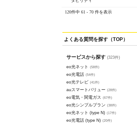
タビリティ
120件中 61 - 70 件を表示
よくある質問を探す（TOP）
サービスから探す
(323件)
eo光ネット
(58件)
eo光電話
(54件)
eo光テレビ
(41件)
auスマートバリュー
(28件)
eo電気・関電ガス
(67件)
eo光シンプルプラン
(38件)
eo光ネット (type N)
(17件)
eo光電話 (type N)
(20件)