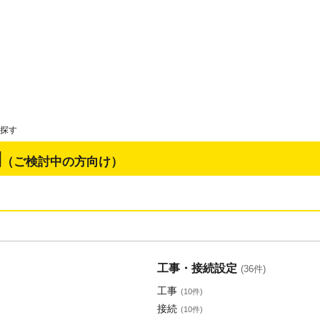
探す
問
（ご検討中の方向け）
工事・接続設定
(36件)
工事
(10件)
接続
(10件)