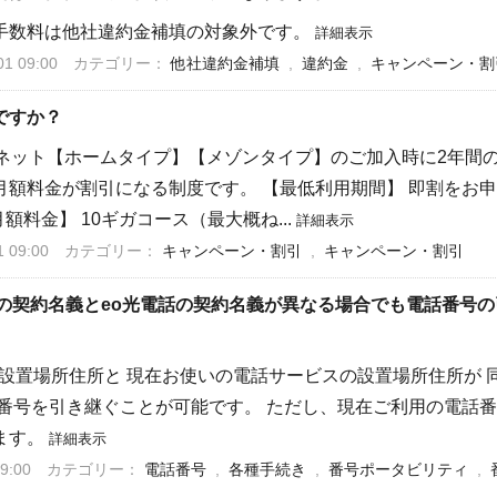
手数料は他社違約金補填の対象外です。
詳細表示
 09:00
カテゴリー：
他社違約金補填
,
違約金
,
キャンペーン・割
ですか？
光ネット【ホームタイプ】【メゾンタイプ】のご加入時に2年間
額料金が割引になる制度です。 【最低利用期間】 即割をお申
額料金】 10ギガコース（最大概ね...
詳細表示
 09:00
カテゴリー：
キャンペーン・割引
,
キャンペーン・割引
線の契約名義とeo光電話の契約名義が異なる場合でも電話番号
の設置場所住所と 現在お使いの電話サービスの設置場所住所が
番号を引き継ぐことが可能です。 ただし、現在ご利用の電話番
ます。
詳細表示
9:00
カテゴリー：
電話番号
,
各種手続き
,
番号ポータビリティ
,