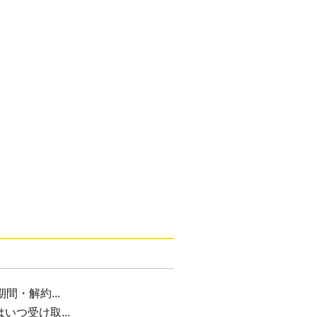
間・解約...
つ受け取...