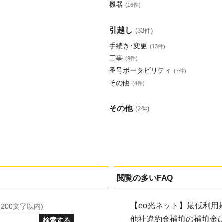
機器
(16件)
引越し
(33件)
手続き･変更
(13件)
工事
(9件)
番号ポータビリティ
(7件)
その他
(4件)
その他
(2件)
閲覧の多いFAQ
【eo光ネット】最低利用期
00文字以内)
他社違約金補填の補填金はい