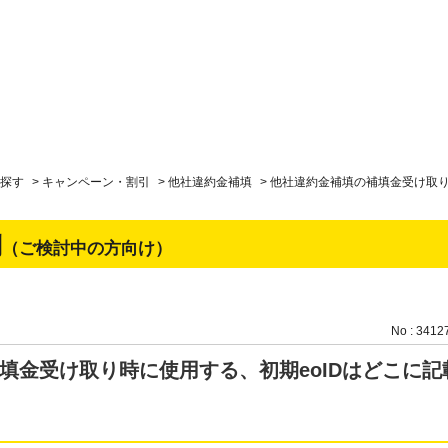
探す
>
キャンペーン・割引
>
他社違約金補填
>
他社違約金補填の補填金受け取り
問
（ご検討中の方向け）
No : 3412
填金受け取り時に使用する、初期eoIDはどこに